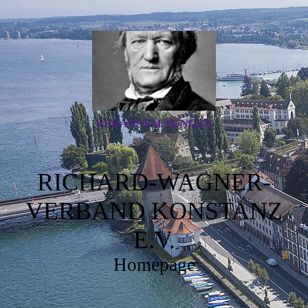
VERANSTALTUNGEN
RICHARD-WAGNER-
VERBAND KONSTANZ
E.V.
Homepage