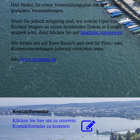
Hier finden Sie einen Veranstaltungsplan mit den aktuell
geplanten Veranstaltungen.
Wenn Sie jedoch neugierig sind, wo welche Oper von
Richard Wagner an einem bestimmten Datum in Europa
gespielt wird, dann klicken Sie auf
Spielplan europaweit
.
Wir freuen uns auf Ihren Besuch und sind für Platz- oder
Kartenreservierungen jederzeit erreichbar unter:
info
@rwv-konstanz.de
Kontaktformular
Klicken Sie hier um zu unserem
Kon­takt­for­mu­lar zu kommen